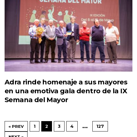
Adra rinde homenaje a sus mayores
en una emotiva gala dentro de la IX
Semana del Mayor
…
1
2
3
4
127
« PREV
NEXT »