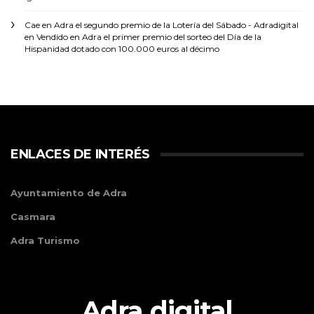
Cae en Adra el segundo premio de la Lotería del Sábado - Adradigital
en
Vendido en Adra el primer premio del sorteo del Día de la
Hispanidad dotado con 100.000 euros al décimo
ENLACES DE INTERÉS
Ayuntamiento de Adra
Casmara
Adra Turismo
Adra digital