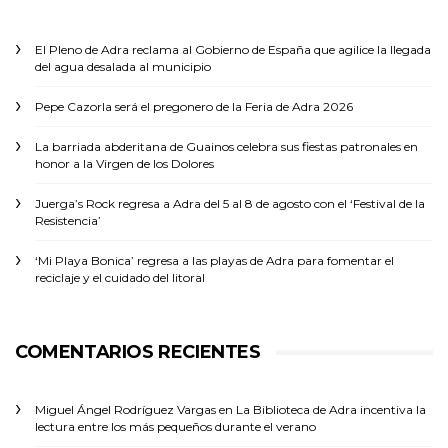
El Pleno de Adra reclama al Gobierno de España que agilice la llegada
del agua desalada al municipio
Pepe Cazorla será el pregonero de la Feria de Adra 2026
La barriada abderitana de Guainos celebra sus fiestas patronales en
honor a la Virgen de los Dolores
Juerga’s Rock regresa a Adra del 5 al 8 de agosto con el ‘Festival de la
Resistencia’
‘Mi Playa Bonica’ regresa a las playas de Adra para fomentar el
reciclaje y el cuidado del litoral
COMENTARIOS RECIENTES
Miguel Ángel Rodríguez Vargas
en
La Biblioteca de Adra incentiva la
lectura entre los más pequeños durante el verano