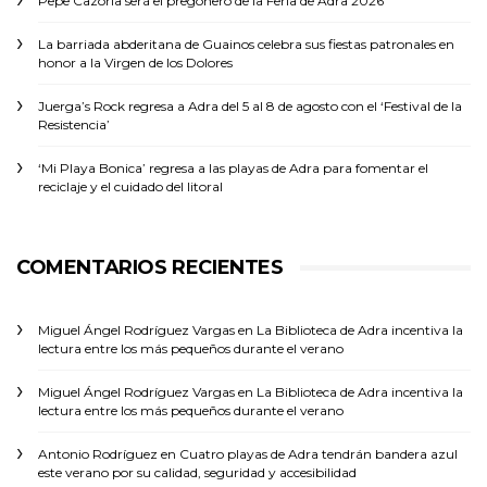
Pepe Cazorla será el pregonero de la Feria de Adra 2026
La barriada abderitana de Guainos celebra sus fiestas patronales en
honor a la Virgen de los Dolores
Juerga’s Rock regresa a Adra del 5 al 8 de agosto con el ‘Festival de la
Resistencia’
‘Mi Playa Bonica’ regresa a las playas de Adra para fomentar el
reciclaje y el cuidado del litoral
COMENTARIOS RECIENTES
Miguel Ángel Rodríguez Vargas
en
La Biblioteca de Adra incentiva la
lectura entre los más pequeños durante el verano
Miguel Ángel Rodríguez Vargas
en
La Biblioteca de Adra incentiva la
lectura entre los más pequeños durante el verano
Antonio Rodríguez
en
Cuatro playas de Adra tendrán bandera azul
este verano por su calidad, seguridad y accesibilidad