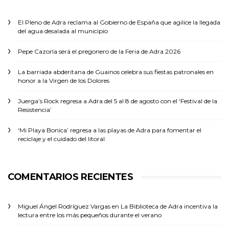
El Pleno de Adra reclama al Gobierno de España que agilice la llegada
del agua desalada al municipio
Pepe Cazorla será el pregonero de la Feria de Adra 2026
La barriada abderitana de Guainos celebra sus fiestas patronales en
honor a la Virgen de los Dolores
Juerga’s Rock regresa a Adra del 5 al 8 de agosto con el ‘Festival de la
Resistencia’
‘Mi Playa Bonica’ regresa a las playas de Adra para fomentar el
reciclaje y el cuidado del litoral
COMENTARIOS RECIENTES
Miguel Ángel Rodríguez Vargas
en
La Biblioteca de Adra incentiva la
lectura entre los más pequeños durante el verano