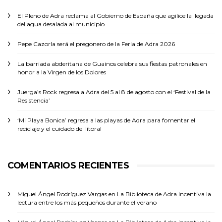
El Pleno de Adra reclama al Gobierno de España que agilice la llegada
del agua desalada al municipio
Pepe Cazorla será el pregonero de la Feria de Adra 2026
La barriada abderitana de Guainos celebra sus fiestas patronales en
honor a la Virgen de los Dolores
Juerga’s Rock regresa a Adra del 5 al 8 de agosto con el ‘Festival de la
Resistencia’
‘Mi Playa Bonica’ regresa a las playas de Adra para fomentar el
reciclaje y el cuidado del litoral
COMENTARIOS RECIENTES
Miguel Ángel Rodríguez Vargas
en
La Biblioteca de Adra incentiva la
lectura entre los más pequeños durante el verano