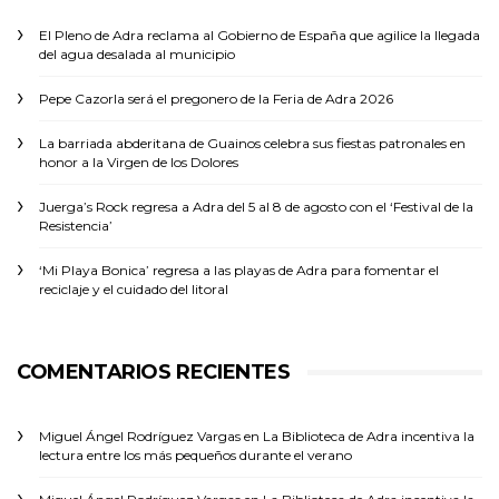
El Pleno de Adra reclama al Gobierno de España que agilice la llegada
del agua desalada al municipio
Pepe Cazorla será el pregonero de la Feria de Adra 2026
La barriada abderitana de Guainos celebra sus fiestas patronales en
honor a la Virgen de los Dolores
Juerga’s Rock regresa a Adra del 5 al 8 de agosto con el ‘Festival de la
Resistencia’
‘Mi Playa Bonica’ regresa a las playas de Adra para fomentar el
reciclaje y el cuidado del litoral
COMENTARIOS RECIENTES
Miguel Ángel Rodríguez Vargas
en
La Biblioteca de Adra incentiva la
lectura entre los más pequeños durante el verano