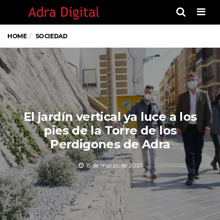
Men
HOME
SOCIEDAD
El jardín vertical ya luce a los
pies de la Torre de los
Perdigones de Adra
15 de marzo de 2021