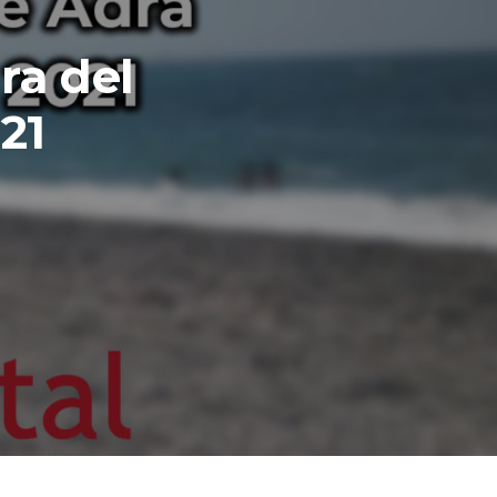
ra del
21