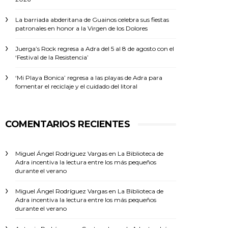
La barriada abderitana de Guainos celebra sus fiestas
patronales en honor a la Virgen de los Dolores
Juerga’s Rock regresa a Adra del 5 al 8 de agosto con el
‘Festival de la Resistencia’
‘Mi Playa Bonica’ regresa a las playas de Adra para
fomentar el reciclaje y el cuidado del litoral
COMENTARIOS RECIENTES
Miguel Ángel Rodríguez Vargas
en
La Biblioteca de
Adra incentiva la lectura entre los más pequeños
durante el verano
Miguel Ángel Rodríguez Vargas
en
La Biblioteca de
Adra incentiva la lectura entre los más pequeños
durante el verano