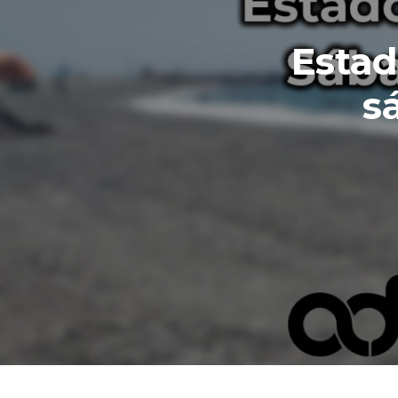
Estad
s