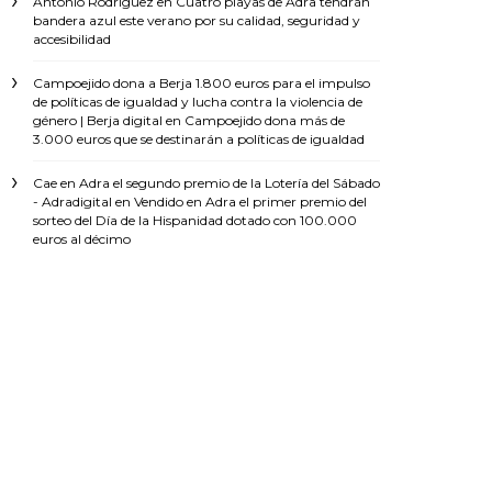
Antonio Rodríguez
en
Cuatro playas de Adra tendrán
bandera azul este verano por su calidad, seguridad y
accesibilidad
Campoejido dona a Berja 1.800 euros para el impulso
de políticas de igualdad y lucha contra la violencia de
género | Berja digital
en
Campoejido dona más de
3.000 euros que se destinarán a políticas de igualdad
Cae en Adra el segundo premio de la Lotería del Sábado
- Adradigital
en
Vendido en Adra el primer premio del
sorteo del Día de la Hispanidad dotado con 100.000
euros al décimo