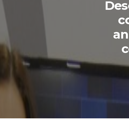
Des
c
an
c