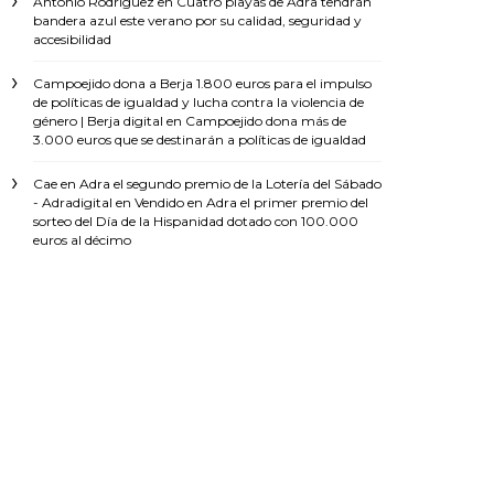
Antonio Rodríguez
en
Cuatro playas de Adra tendrán
bandera azul este verano por su calidad, seguridad y
accesibilidad
Campoejido dona a Berja 1.800 euros para el impulso
de políticas de igualdad y lucha contra la violencia de
género | Berja digital
en
Campoejido dona más de
3.000 euros que se destinarán a políticas de igualdad
Cae en Adra el segundo premio de la Lotería del Sábado
- Adradigital
en
Vendido en Adra el primer premio del
sorteo del Día de la Hispanidad dotado con 100.000
euros al décimo