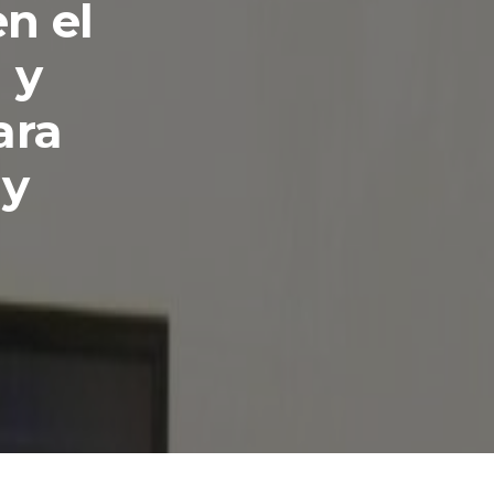
n el
 y
ara
ay