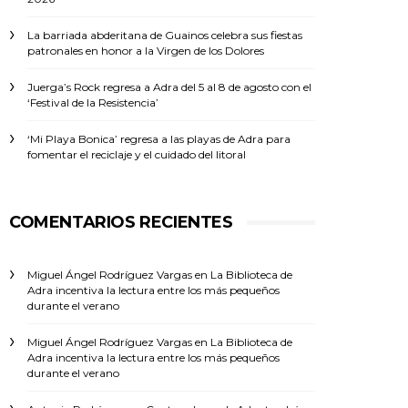
La barriada abderitana de Guainos celebra sus fiestas
patronales en honor a la Virgen de los Dolores
Juerga’s Rock regresa a Adra del 5 al 8 de agosto con el
‘Festival de la Resistencia’
‘Mi Playa Bonica’ regresa a las playas de Adra para
fomentar el reciclaje y el cuidado del litoral
COMENTARIOS RECIENTES
Miguel Ángel Rodríguez Vargas
en
La Biblioteca de
Adra incentiva la lectura entre los más pequeños
durante el verano
Miguel Ángel Rodríguez Vargas
en
La Biblioteca de
Adra incentiva la lectura entre los más pequeños
durante el verano