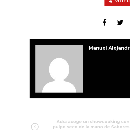
VOTE U
Manuel Alejandr
Adra acoge un showcooking con
pulpo seco de la mano de Sabores