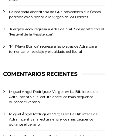
La barriada abderitana de Guainos celebra sus fiestas
patronales en honor a la Virgen de los Dolores
Juerga’s Rock regresa a Adra del 5 al 8 de agosto con el
‘Festival de la Resistencia’
‘Mi Playa Bonica’ regresa a las playas de Adra para
fomentar el reciclaje y el cuidado del litoral
COMENTARIOS RECIENTES
Miguel Ángel Rodríguez Vargas
en
La Biblioteca de
Adra incentiva la lectura entre los más pequeños
durante el verano
Miguel Ángel Rodríguez Vargas
en
La Biblioteca de
Adra incentiva la lectura entre los más pequeños
durante el verano