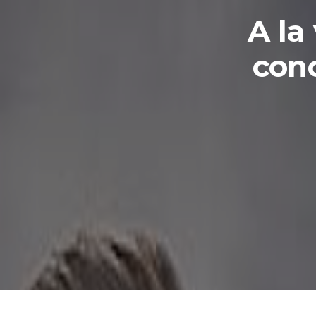
A la
conc