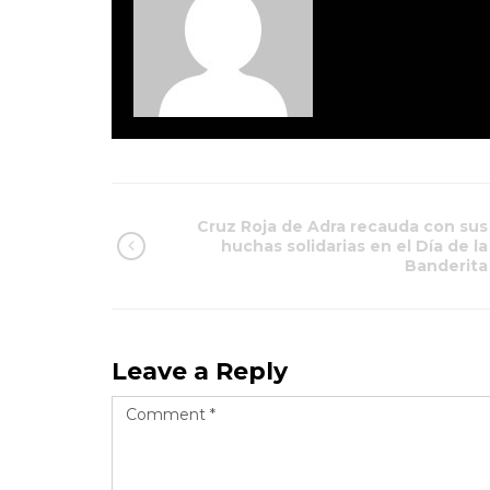
Cruz Roja de Adra recauda con sus
huchas solidarias en el Día de la
Banderita
Leave a Reply