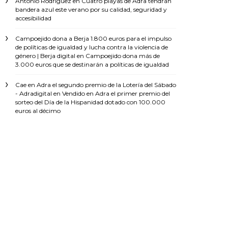
Antonio Rodríguez
en
Cuatro playas de Adra tendrán
bandera azul este verano por su calidad, seguridad y
accesibilidad
Campoejido dona a Berja 1.800 euros para el impulso
de políticas de igualdad y lucha contra la violencia de
género | Berja digital
en
Campoejido dona más de
3.000 euros que se destinarán a políticas de igualdad
Cae en Adra el segundo premio de la Lotería del Sábado
- Adradigital
en
Vendido en Adra el primer premio del
sorteo del Día de la Hispanidad dotado con 100.000
euros al décimo