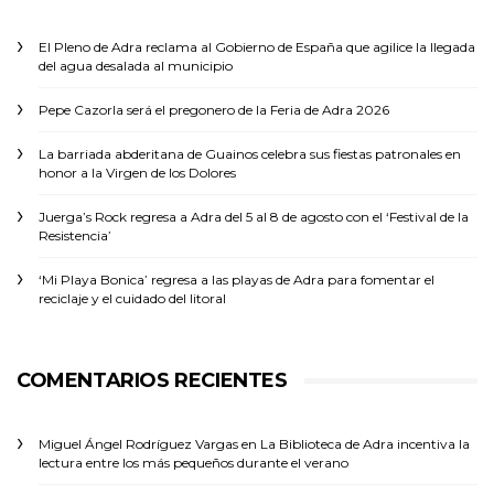
El Pleno de Adra reclama al Gobierno de España que agilice la llegada
del agua desalada al municipio
Pepe Cazorla será el pregonero de la Feria de Adra 2026
La barriada abderitana de Guainos celebra sus fiestas patronales en
honor a la Virgen de los Dolores
Juerga’s Rock regresa a Adra del 5 al 8 de agosto con el ‘Festival de la
Resistencia’
‘Mi Playa Bonica’ regresa a las playas de Adra para fomentar el
reciclaje y el cuidado del litoral
COMENTARIOS RECIENTES
Miguel Ángel Rodríguez Vargas
en
La Biblioteca de Adra incentiva la
lectura entre los más pequeños durante el verano