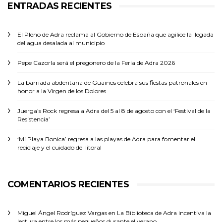
ENTRADAS RECIENTES
El Pleno de Adra reclama al Gobierno de España que agilice la llegada
del agua desalada al municipio
Pepe Cazorla será el pregonero de la Feria de Adra 2026
La barriada abderitana de Guainos celebra sus fiestas patronales en
honor a la Virgen de los Dolores
Juerga’s Rock regresa a Adra del 5 al 8 de agosto con el ‘Festival de la
Resistencia’
‘Mi Playa Bonica’ regresa a las playas de Adra para fomentar el
reciclaje y el cuidado del litoral
COMENTARIOS RECIENTES
Miguel Ángel Rodríguez Vargas
en
La Biblioteca de Adra incentiva la
lectura entre los más pequeños durante el verano