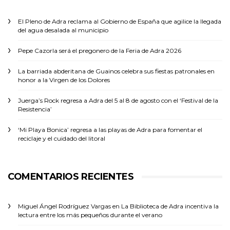
El Pleno de Adra reclama al Gobierno de España que agilice la llegada
del agua desalada al municipio
Pepe Cazorla será el pregonero de la Feria de Adra 2026
La barriada abderitana de Guainos celebra sus fiestas patronales en
honor a la Virgen de los Dolores
Juerga’s Rock regresa a Adra del 5 al 8 de agosto con el ‘Festival de la
Resistencia’
‘Mi Playa Bonica’ regresa a las playas de Adra para fomentar el
reciclaje y el cuidado del litoral
COMENTARIOS RECIENTES
Miguel Ángel Rodríguez Vargas
en
La Biblioteca de Adra incentiva la
lectura entre los más pequeños durante el verano