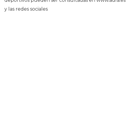
deportivos pueden ser consultadas en www.adra.es
y las redes sociales