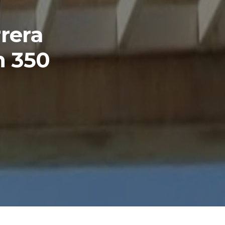
rrera
n 350