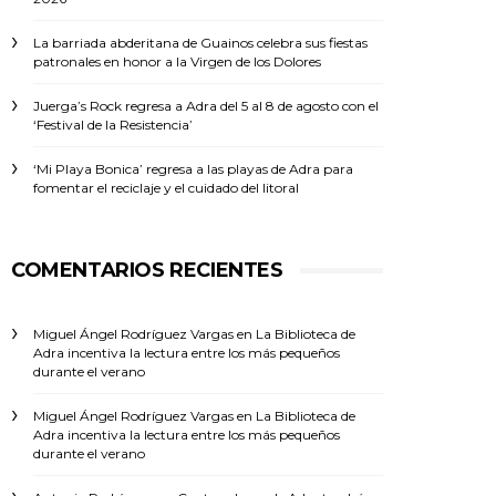
La barriada abderitana de Guainos celebra sus fiestas
patronales en honor a la Virgen de los Dolores
Juerga’s Rock regresa a Adra del 5 al 8 de agosto con el
‘Festival de la Resistencia’
‘Mi Playa Bonica’ regresa a las playas de Adra para
fomentar el reciclaje y el cuidado del litoral
COMENTARIOS RECIENTES
Miguel Ángel Rodríguez Vargas
en
La Biblioteca de
Adra incentiva la lectura entre los más pequeños
durante el verano
Miguel Ángel Rodríguez Vargas
en
La Biblioteca de
Adra incentiva la lectura entre los más pequeños
durante el verano