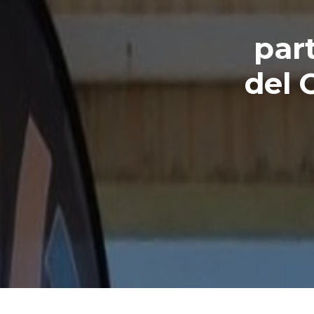
part
del 