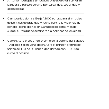
Antonio Rodríguez
en
Cuatro playas de Adra tendrán
bandera azul este verano por su calidad, seguridad y
accesibilidad
Campoejido dona a Berja 1.800 euros para el impulso
de políticas de igualdad y lucha contra la violencia de
género | Berja digital
en
Campoejido dona más de
3.000 euros que se destinarán a políticas de igualdad
Cae en Adra el segundo premio de la Lotería del Sábado
- Adradigital
en
Vendido en Adra el primer premio del
sorteo del Día de la Hispanidad dotado con 100.000
euros al décimo