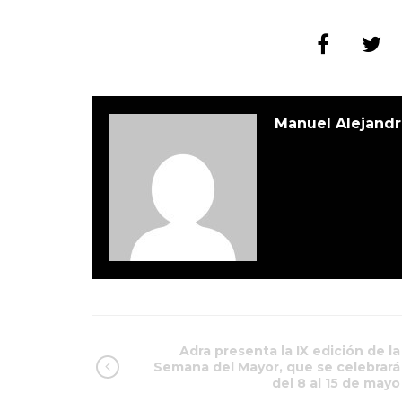
Manuel Alejandr
Adra presenta la IX edición de la
Semana del Mayor, que se celebrará
del 8 al 15 de mayo