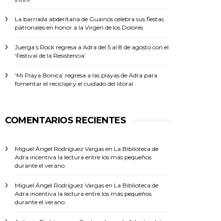
La barriada abderitana de Guainos celebra sus fiestas
patronales en honor a la Virgen de los Dolores
Juerga’s Rock regresa a Adra del 5 al 8 de agosto con el
‘Festival de la Resistencia’
‘Mi Playa Bonica’ regresa a las playas de Adra para
fomentar el reciclaje y el cuidado del litoral
COMENTARIOS RECIENTES
Miguel Ángel Rodríguez Vargas
en
La Biblioteca de
Adra incentiva la lectura entre los más pequeños
durante el verano
Miguel Ángel Rodríguez Vargas
en
La Biblioteca de
Adra incentiva la lectura entre los más pequeños
durante el verano