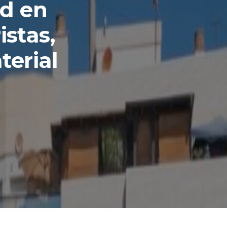
ad en
istas,
terial