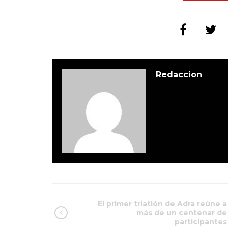
Redaccion
El primer triatlón de Adra reúne a
más de un centenar de
participantes