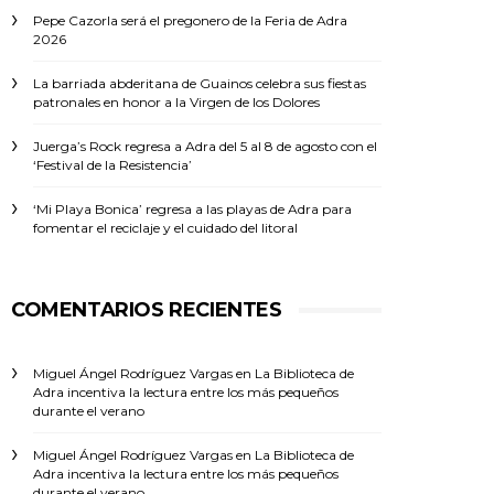
Pepe Cazorla será el pregonero de la Feria de Adra
2026
La barriada abderitana de Guainos celebra sus fiestas
patronales en honor a la Virgen de los Dolores
Juerga’s Rock regresa a Adra del 5 al 8 de agosto con el
‘Festival de la Resistencia’
‘Mi Playa Bonica’ regresa a las playas de Adra para
fomentar el reciclaje y el cuidado del litoral
COMENTARIOS RECIENTES
Miguel Ángel Rodríguez Vargas
en
La Biblioteca de
Adra incentiva la lectura entre los más pequeños
durante el verano
Miguel Ángel Rodríguez Vargas
en
La Biblioteca de
Adra incentiva la lectura entre los más pequeños
durante el verano