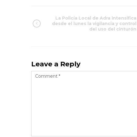
La Policía Local de Adra intensifica
desde el lunes la vigilancia y control
del uso del cinturón
Leave a Reply