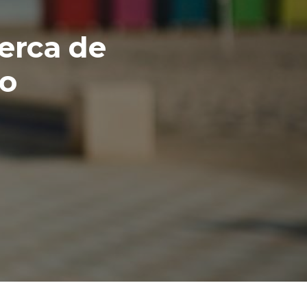
cerca de
io