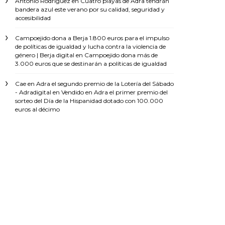
Antonio Rodríguez
en
Cuatro playas de Adra tendrán
bandera azul este verano por su calidad, seguridad y
accesibilidad
Campoejido dona a Berja 1.800 euros para el impulso
de políticas de igualdad y lucha contra la violencia de
género | Berja digital
en
Campoejido dona más de
3.000 euros que se destinarán a políticas de igualdad
Cae en Adra el segundo premio de la Lotería del Sábado
- Adradigital
en
Vendido en Adra el primer premio del
sorteo del Día de la Hispanidad dotado con 100.000
euros al décimo