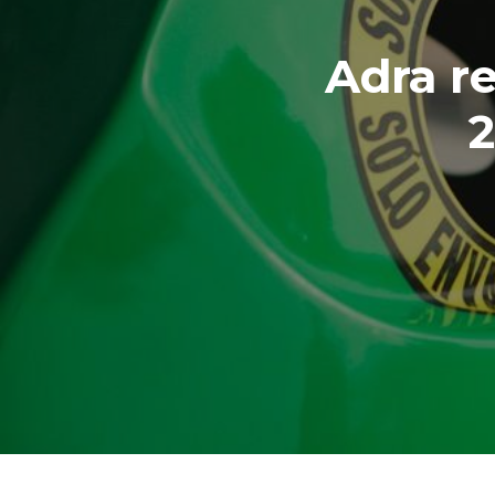
Adra re
2