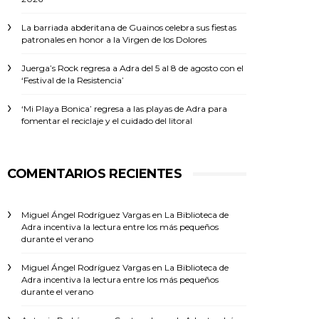
La barriada abderitana de Guainos celebra sus fiestas
patronales en honor a la Virgen de los Dolores
Juerga’s Rock regresa a Adra del 5 al 8 de agosto con el
‘Festival de la Resistencia’
‘Mi Playa Bonica’ regresa a las playas de Adra para
fomentar el reciclaje y el cuidado del litoral
COMENTARIOS RECIENTES
Miguel Ángel Rodríguez Vargas
en
La Biblioteca de
Adra incentiva la lectura entre los más pequeños
durante el verano
Miguel Ángel Rodríguez Vargas
en
La Biblioteca de
Adra incentiva la lectura entre los más pequeños
durante el verano