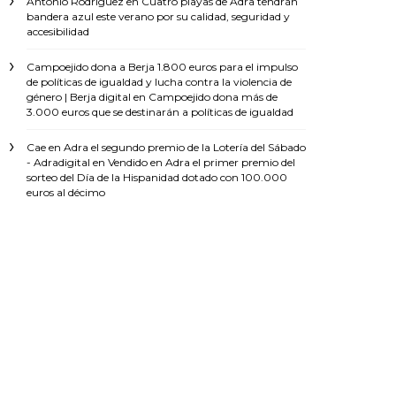
Antonio Rodríguez
en
Cuatro playas de Adra tendrán
bandera azul este verano por su calidad, seguridad y
accesibilidad
Campoejido dona a Berja 1.800 euros para el impulso
de políticas de igualdad y lucha contra la violencia de
género | Berja digital
en
Campoejido dona más de
3.000 euros que se destinarán a políticas de igualdad
Cae en Adra el segundo premio de la Lotería del Sábado
- Adradigital
en
Vendido en Adra el primer premio del
sorteo del Día de la Hispanidad dotado con 100.000
euros al décimo