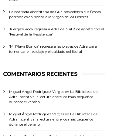
La barriada abderitana de Guainos celebra sus fiestas
patronales en honor a la Virgen de los Dolores
Juerga’s Rock regresa a Adra del 5 al 8 de agosto con el
‘Festival de la Resistencia’
‘Mi Playa Bonica’ regresa a las playas de Adra para
fomentar el reciclaje y el cuidado del litoral
COMENTARIOS RECIENTES
Miguel Ángel Rodríguez Vargas
en
La Biblioteca de
Adra incentiva la lectura entre los más pequeños
durante el verano
Miguel Ángel Rodríguez Vargas
en
La Biblioteca de
Adra incentiva la lectura entre los más pequeños
durante el verano