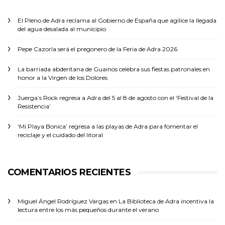
El Pleno de Adra reclama al Gobierno de España que agilice la llegada
del agua desalada al municipio
Pepe Cazorla será el pregonero de la Feria de Adra 2026
La barriada abderitana de Guainos celebra sus fiestas patronales en
honor a la Virgen de los Dolores
Juerga’s Rock regresa a Adra del 5 al 8 de agosto con el ‘Festival de la
Resistencia’
‘Mi Playa Bonica’ regresa a las playas de Adra para fomentar el
reciclaje y el cuidado del litoral
COMENTARIOS RECIENTES
Miguel Ángel Rodríguez Vargas
en
La Biblioteca de Adra incentiva la
lectura entre los más pequeños durante el verano