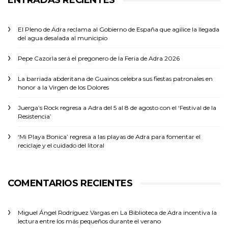
ENTRADAS RECIENTES
El Pleno de Adra reclama al Gobierno de España que agilice la llegada
del agua desalada al municipio
Pepe Cazorla será el pregonero de la Feria de Adra 2026
La barriada abderitana de Guainos celebra sus fiestas patronales en
honor a la Virgen de los Dolores
Juerga’s Rock regresa a Adra del 5 al 8 de agosto con el ‘Festival de la
Resistencia’
‘Mi Playa Bonica’ regresa a las playas de Adra para fomentar el
reciclaje y el cuidado del litoral
COMENTARIOS RECIENTES
Miguel Ángel Rodríguez Vargas
en
La Biblioteca de Adra incentiva la
lectura entre los más pequeños durante el verano