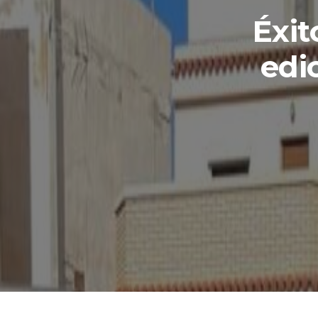
Éxit
edi