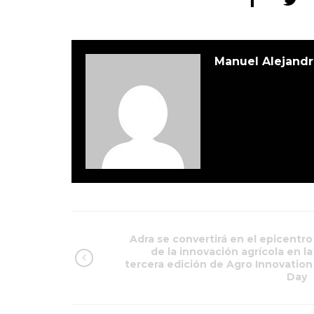
Manuel Alejandr
Adra se convertirá en el epicentro
de la innovación agrícola en la
tercera edición de Agro Innovation
Day