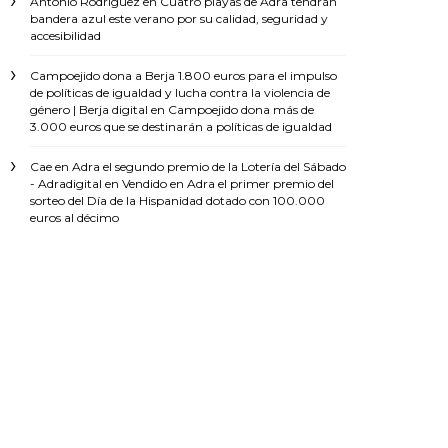
Antonio Rodríguez
en
Cuatro playas de Adra tendrán
bandera azul este verano por su calidad, seguridad y
accesibilidad
Campoejido dona a Berja 1.800 euros para el impulso
de políticas de igualdad y lucha contra la violencia de
género | Berja digital
en
Campoejido dona más de
3.000 euros que se destinarán a políticas de igualdad
Cae en Adra el segundo premio de la Lotería del Sábado
- Adradigital
en
Vendido en Adra el primer premio del
sorteo del Día de la Hispanidad dotado con 100.000
euros al décimo