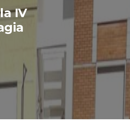
la IV
agia