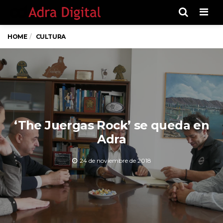
Men
HOME
CULTURA
‘The Juergas Rock’ se queda en
Adra
24 de noviembre de 2018