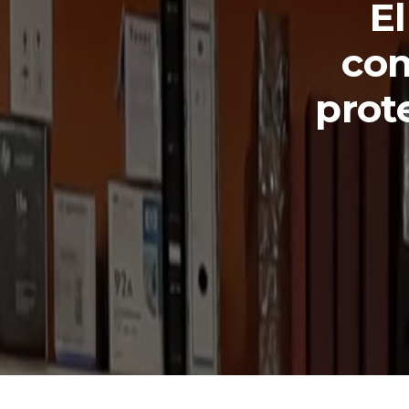
E
com
prot