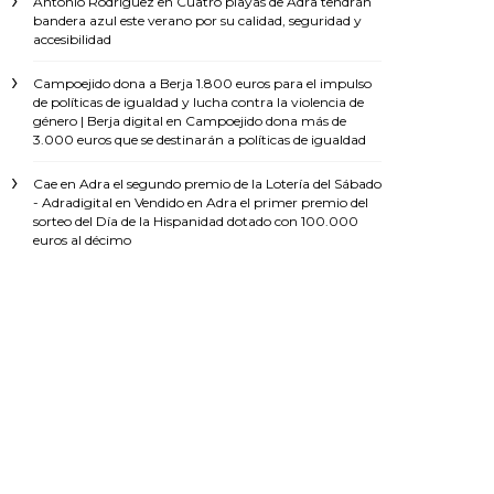
Antonio Rodríguez
en
Cuatro playas de Adra tendrán
bandera azul este verano por su calidad, seguridad y
accesibilidad
Campoejido dona a Berja 1.800 euros para el impulso
de políticas de igualdad y lucha contra la violencia de
género | Berja digital
en
Campoejido dona más de
3.000 euros que se destinarán a políticas de igualdad
Cae en Adra el segundo premio de la Lotería del Sábado
- Adradigital
en
Vendido en Adra el primer premio del
sorteo del Día de la Hispanidad dotado con 100.000
euros al décimo