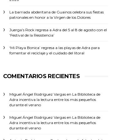
La barriada abderitana de Guainos celebra sus fiestas
patronales en honor a la Virgen de los Dolores
Juerga’s Rock regresa a Adra del 5 al 8 de agosto con el
‘Festival de la Resistencia’
‘Mi Playa Bonica’ regresa a las playas de Adra para
fomentar el reciclaje y el cuidado del litoral
COMENTARIOS RECIENTES
Miguel Ángel Rodríguez Vargas
en
La Biblioteca de
Adra incentiva la lectura entre los más pequeños
durante el verano
Miguel Ángel Rodríguez Vargas
en
La Biblioteca de
Adra incentiva la lectura entre los más pequeños
durante el verano