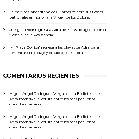
La barriada abderitana de Guainos celebra sus fiestas
patronales en honor a la Virgen de los Dolores
Juerga’s Rock regresa a Adra del 5 al 8 de agosto con el
‘Festival de la Resistencia’
‘Mi Playa Bonica’ regresa a las playas de Adra para
fomentar el reciclaje y el cuidado del litoral
COMENTARIOS RECIENTES
Miguel Ángel Rodríguez Vargas
en
La Biblioteca de
Adra incentiva la lectura entre los más pequeños
durante el verano
Miguel Ángel Rodríguez Vargas
en
La Biblioteca de
Adra incentiva la lectura entre los más pequeños
durante el verano