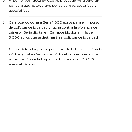
Antonio Rodríguez
en
Cuatro playas de Adra tendrán
bandera azul este verano por su calidad, seguridad y
accesibilidad
Campoejido dona a Berja 1.800 euros para el impulso
de políticas de igualdad y lucha contra la violencia de
género | Berja digital
en
Campoejido dona más de
3.000 euros que se destinarán a políticas de igualdad
Cae en Adra el segundo premio de la Lotería del Sábado
- Adradigital
en
Vendido en Adra el primer premio del
sorteo del Día de la Hispanidad dotado con 100.000
euros al décimo